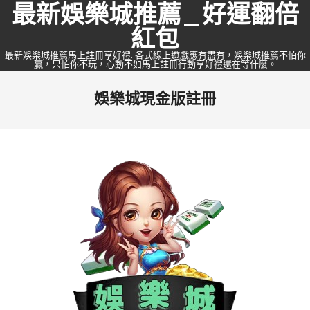
最新娛樂城推薦_好運翻倍
Skip
to
紅包
content
最新娛樂城推薦馬上註冊享好禮. 各式線上遊戲應有盡有，娛樂城推薦不怕你
贏，只怕你不玩，心動不如馬上註冊行動享好禮還在等什麼。
Primary
娛樂城現金版註冊
Navigation
Menu