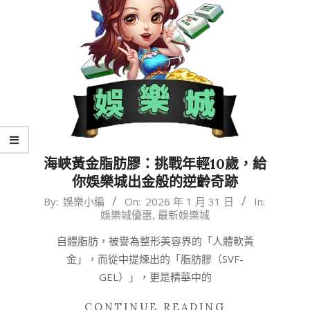
海峽黃金脂肪膠：挑戰年輕10歲，給
你娛樂城出金般的逆齡奇跡
2026-
By:
娛樂小編
On:
2026 年 1 月 31 日
In:
娛樂城優惠
,
最新娛樂城
01-
31
自體脂肪，被譽為整形美容界的「人體軟黃
金」，而從中提煉出的「脂肪膠（SVF-
GEL）」，更是精華中的
CONTINUE READING