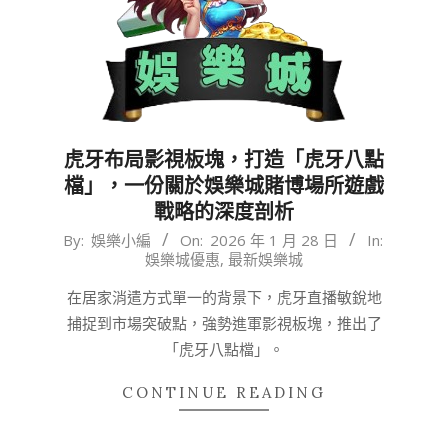
虎牙布局影視板塊，打造「虎牙八點
檔」，一份關於娛樂城賭博場所遊戲
戰略的深度剖析
2026-
By:
娛樂小編
On:
2026 年 1 月 28 日
In:
娛樂城優惠
,
最新娛樂城
01-
28
在居家消遣方式單一的背景下，虎牙直播敏銳地
捕捉到市場突破點，強勢進軍影視板塊，推出了
「虎牙八點檔」。
CONTINUE READING