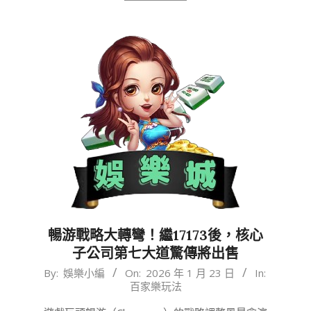
暢游戰略大轉彎！繼17173後，核心
子公司第七大道驚傳將出售
2026-
By:
娛樂小編
On:
2026 年 1 月 23 日
In:
百家樂玩法
01-
23