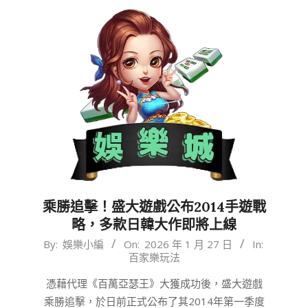
乘勝追擊！盛大遊戲公布2014手遊戰
略，多款日韓大作即將上線
2026-
By:
娛樂小編
On:
2026 年 1 月 27 日
In:
百家樂玩法
01-
27
憑藉代理《百萬亞瑟王》大獲成功後，盛大遊戲
乘勝追擊，於日前正式公布了其2014年第一季度