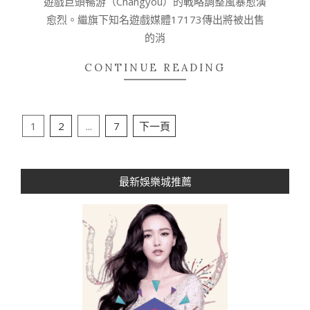
遊戲巨頭暢游（Changyou）的戰略調整風暴愈演
愈烈。繼旗下知名遊戲媒體17173傳出將被出售
的消
CONTINUE READING
文
1
2
...
7
下一頁
章
分
最新娛樂城推薦
頁